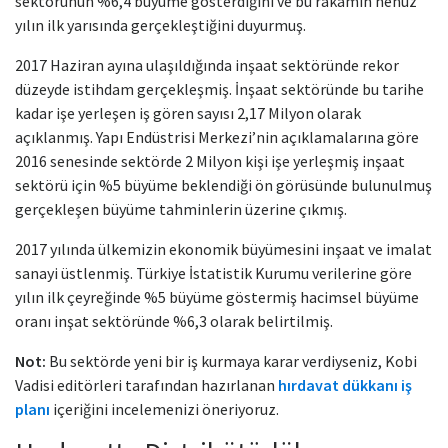
sektörünün %6,4 büyüme gösterdiğini ve bu rakamın henüz
yılın ilk yarısında gerçekleştiğini duyurmuş.
2017 Haziran ayına ulaşıldığında inşaat sektöründe rekor
düzeyde istihdam gerçekleşmiş. İnşaat sektöründe bu tarihe
kadar işe yerleşen iş gören sayısı 2,17 Milyon olarak
açıklanmış. Yapı Endüstrisi Merkezi’nin açıklamalarına göre
2016 senesinde sektörde 2 Milyon kişi işe yerleşmiş inşaat
sektörü için %5 büyüme beklendiği ön görüsünde bulunulmuş
gerçekleşen büyüme tahminlerin üzerine çıkmış.
2017 yılında ülkemizin ekonomik büyümesini inşaat ve imalat
sanayi üstlenmiş. Türkiye İstatistik Kurumu verilerine göre
yılın ilk çeyreğinde %5 büyüme göstermiş hacimsel büyüme
oranı inşat sektöründe %6,3 olarak belirtilmiş.
Not:
Bu sektörde yeni bir iş kurmaya karar verdiyseniz, Kobi
Vadisi editörleri tarafından hazırlanan
hırdavat dükkanı iş
planı
içeriğini incelemenizi öneriyoruz.