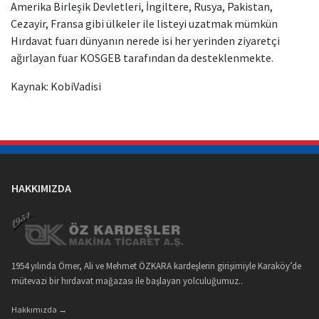
Amerika Birleşik Devletleri, İngiltere, Rusya, Pakistan,
Cezayir, Fransa gibi ülkeler ile listeyi uzatmak mümkün
Hırdavat fuarı dünyanın nerede isi her yerinden ziyaretçi
ağırlayan fuar KOSGEB tarafından da desteklenmekte.
Kaynak: KobiVadisi
HAKKIMIZDA
1954 yılında Ömer, Ali ve Mehmet ÖZKARA kardeşlerin girişimiyle Karaköy’de
mütevazi bir hırdavat mağazası ile başlayan yolculuğumuz..
Hakkımızda →